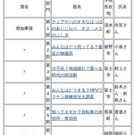
学校
部
賞名
題名
所在
氏名
門
地
第
ナミアゲハのすきなはっぱ
清水
向笠さ
県知事賞
1
のあじしらべ オス・メス
町
ん
部
のふしぎ
第
みんなはどう思ってる？最
裾野
小泉さ
〃
2
近の物価高
市
ん
部
第
少子化？地域移行？選べる
富士
村上さ
〃
3
時代の部活動
市
ん
部
第
鈴木さ
みんなはどうする？HPVワ
富士
〃
4
ん・前
クチン接種状況大調査
市
部
島さん
第
知ってますか？自転車の赤
長泉
渡邉さ
〃
5
切符・青切符
町
ん
部
第
静岡
德田さ