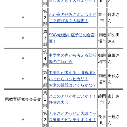
三しまえきで大ちょうさ！
町
ん
部
第
わが家のせみさんいつ？ど
富士
鈴木さ
〃
2
こ？何びき？大調査！
市
ん
部
第
SBGsは熱中症予防の合言
御殿
和久田
〃
3
葉！
場市
さん
部
第
中学生の声から考える部活
御殿
麻畑さ
〃
4
動のこれから
場市
ん
部
第
中学生が考える 御殿場と
御殿
田代さ
〃
5
いったらコシヒカリ！
場市
ん
部
お米の値段はいくらかな？
第
どこのアリがすごいか！！
静岡
市川さ
県教育研究会会長賞
1
静岡県大会
市
ん
部
第
ふるさとのうぜい大調さ～
長泉
三橋さ
〃
2
長泉町のピンチをすくえ！
町
ん
部
～