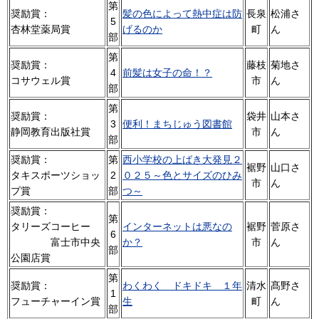
第
奨励賞：
髪の色によって熱中症は防
長泉
松浦さ
5
杏林堂薬局賞
げるのか
町
ん
部
第
奨励賞：
藤枝
菊地さ
4
前髪は女子の命！？
コサウェル賞
市
ん
部
第
奨励賞：
袋井
山本さ
3
便利！まちじゅう図書館
静岡教育出版社賞
市
ん
部
奨励賞：
第
西小学校の上ばき大発見２
裾野
山口さ
タキスポーツショッ
2
０２５～色とサイズのひみ
市
ん
プ賞
部
つ～
奨励賞：
第
タリーズコーヒー
インターネットは悪なの
裾野
菅原さ
6
富士市中央
か？
市
ん
部
公園店賞
第
奨励賞：
わくわく ドキドキ １年
清水
髙野さ
1
フューチャーイン賞
生
町
ん
部