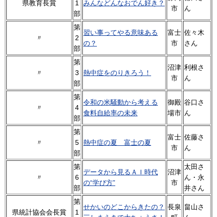
県教育長賞
1
みんなどんなおでん好き？
市
ん
部
第
習い事ってやる意味ある
富士
佐々木
〃
2
の？
市
さん
部
第
沼津
利根さ
〃
3
熱中症をのりきろう！
市
ん
部
第
令和の米騒動から考える
御殿
谷口さ
〃
4
食料自給率の未来
場市
ん
部
第
富士
佐藤さ
〃
5
熱中症の夏 富士の夏
市
ん
部
第
太田さ
データから見るＡＩ時代
沼津
〃
6
ん・永
の“学び方”
市
部
井さん
第
せかいのどこからきたの？
長泉
畠山さ
県統計協会会長賞
1