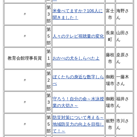
第
米食べてますか？106人に
富士
海野さ
〃
3
聞きました！
市
ん
部
第
長泉
山田さ
〃
5
人々のテレビ視聴量の変化
町
ん
部
第
藤枝
桒原さ
教育会館理事長賞
1
おかべの犬をしらべたよ
市
ん
部
第
ぼくたちの身近な数字しら
御殿
一藤木
〃
2
べ
場市
さん
部
第
守ろう！自分の命～水泳授
御殿
福井さ
〃
3
業の大切さ～
場市
ん
部
第
防災対策について考える～
裾野
市川さ
〃
5
地域防災力の向上を目指し
市
ん
部
て！～