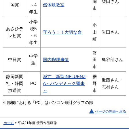
岡
柴田さん
岡賞
～4
然体験教室
市
年生
小学
小
あさひテ
校5
守ろう！！大切な命
山
岩田さん
レビ賞
～6
町
年生
磐
中学
中日賞
国内喫煙事情
田
鳥谷部さん
生
市
静岡新聞
滅亡 新型INFLUENZ
裾
近藤さん・
社・静岡
PC
A～パンデミック襲来
野
志村さん
放送賞
～
市
※部欄における「PC」はパソコン統計グラフの部
ページの先頭へ戻る
ホーム
> 平成21年度 優秀作品画像