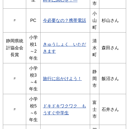
市
小
〃
PC
今必要なの？携帯電話
山
杉山さん
町
小学
静岡県統
清
校1
きゅうしょく いただ
計協会会
水
森田さん
～2
きます
長賞
町
年生
小学
静
校3
〃
旅行に出かけよう！
岡
飯沼さん
～4
市
年生
小学
富
校5
ドキドキワクワク も
〃
士
石井さん
～6
うすぐ中学生
市
年生