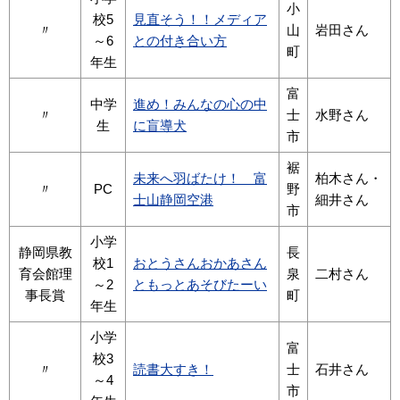
小
校5
見直そう！！メディア
〃
山
岩田さん
～6
との付き合い方
町
年生
富
中学
進め！みんなの心の中
〃
士
水野さん
生
に盲導犬
市
裾
未来へ羽ばたけ！ 富
柏木さん・
〃
PC
野
士山静岡空港
細井さん
市
小学
静岡県教
長
校1
おとうさんおかあさん
育会館理
泉
二村さん
～2
ともっとあそびたーい
事長賞
町
年生
小学
富
校3
〃
読書大すき！
士
石井さん
～4
市