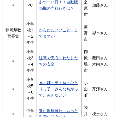
あつーい日！！自動販
之
〃
PC
加藤さん
売機の売れ行きは？
原
市
小学
裾
静岡県教
校1
からだにいいこと し
野
杉本さん
育長賞
～2
てますか
市
年生
小学
御
校3
注意で安心 わたした
殿
薮田さん・
〃
～4
ちの安全
場
木内さん
年生
市
小学
兄・姉・弟・妹・ひと
小
校5
〃
りっ子 みんなちがっ
山
芹澤さん
～6
て、みんないい
町
年生
袋
中学
進む理科離れ―もっと
〃
井
榎土さん
生
科学に関心を！―