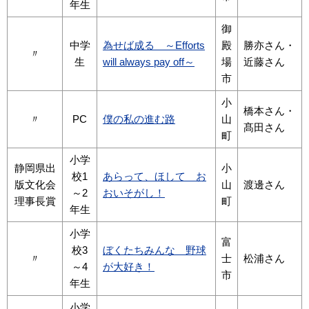
年生
御
中学
為せば成る ～Efforts
殿
勝亦さん・
〃
生
will always pay off～
場
近藤さん
市
小
橋本さん・
〃
PC
僕の私の進む路
山
髙田さん
町
小学
静岡県出
小
校1
あらって、ほして お
版文化会
山
渡邊さん
～2
おいそがし！
理事長賞
町
年生
小学
富
校3
ぼくたちみんな 野球
〃
士
松浦さん
～4
が大好き！
市
年生
小学