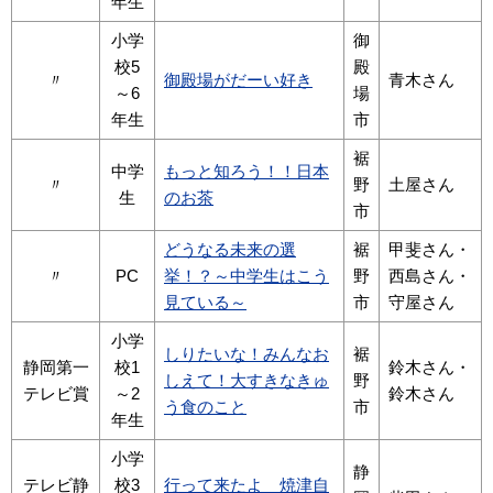
年生
小学
御
校5
殿
〃
御殿場がだーい好き
青木さん
～6
場
年生
市
裾
中学
もっと知ろう！！日本
〃
野
土屋さん
生
のお茶
市
どうなる未来の選
裾
甲斐さん・
〃
PC
挙！？～中学生はこう
野
西島さん・
見ている～
市
守屋さん
小学
しりたいな！みんなお
裾
静岡第一
校1
鈴木さん・
しえて！大すきなきゅ
野
テレビ賞
～2
鈴木さん
う食のこと
市
年生
小学
静
テレビ静
校3
行って来たよ 焼津自