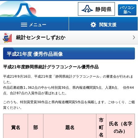
静岡県
パソコン
版へ
メニュー
閲覧支援
統計センターしずおか
平成21年度 優秀作品画像
平成21年度静岡県統計グラフコンクール優秀作品
平成21年9月16日、平成21年度「静岡県統計グラフコンクール」の審査会が行われま
した。
作品応募総数1,362点の中から特別賞30点、県内報道機関賞5点、入選8点、 佳作44
点、合計87点の入賞作品が選ばれました。
このうち、特別賞受賞30作品と県内報道機関賞5作品を掲載します。ごゆっくり、ご鑑
賞ください。
市
氏名（名字
賞名
部
題名
町
のみ）
名