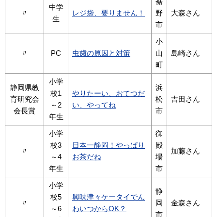
裾
中学
〃
レジ袋、要りません！
野
大森さん
生
市
小
〃
PC
虫歯の原因と対策
山
島崎さん
町
小学
静岡県教
浜
校1
やりたーい、おてつだ
育研究会
松
吉田さん
～2
い、やってね
会長賞
市
年生
小学
御
校3
日本一静岡！やっぱり
殿
〃
加藤さん
～4
お茶だね
場
年生
市
小学
静
校5
興味津々ケータイでん
〃
岡
金森さん
～6
わいつからOK？
市