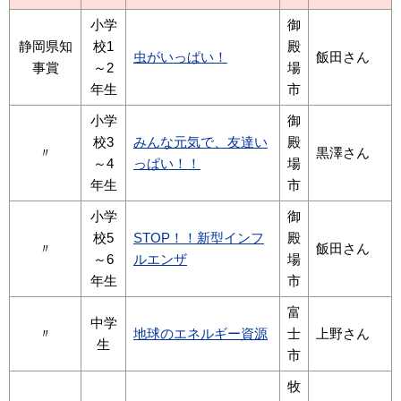
小学
御
静岡県知
校1
殿
虫がいっぱい！
飯田さん
事賞
～2
場
年生
市
小学
御
校3
みんな元気で、友達い
殿
〃
黒澤さん
～4
っぱい！！
場
年生
市
小学
御
校5
STOP！！新型インフ
殿
〃
飯田さん
～6
ルエンザ
場
年生
市
富
中学
〃
地球のエネルギー資源
士
上野さん
生
市
牧