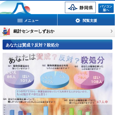
静岡県
パソコン
版へ
メニュー
閲覧支援
統計センターしずおか
あなたは賛成？反対？殺処分