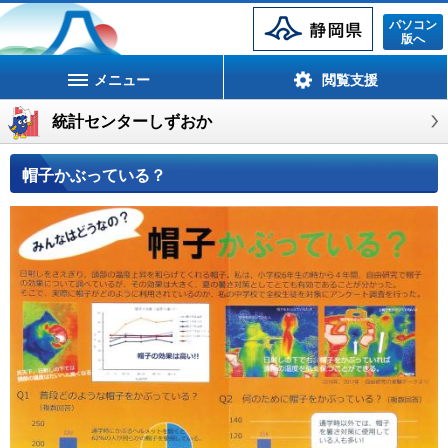
静岡県
パソコン
版へ
メニュー
閲覧支援
統計センターしずおか
帽子かぶっている？