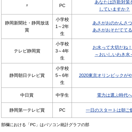
あなたは詐欺対策
〃
PC
していますか？
小学校
静岡新聞社・静岡放送
あさがおのかんさ
1～2年
賞
あさがおそだてて
生
小学校
お水って大切だね
テレビ静岡賞
3～4年
～おいしいわき水
生
小学校
静岡朝日テレビ賞
5～6年
2020東京オリンピックが
生
中日賞
中学生
電力は選ぶ時代
静岡第一テレビ賞
PC
一日のスタートは朝ご
部欄における「PC」はパソコン統計グラフの部