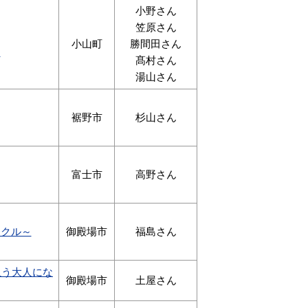
小野さん
笠原さん
小山町
勝間田さん
を
髙村さん
湯山さん
裾野市
杉山さん
富士市
高野さん
イクル～
御殿場市
福島さん
担う大人にな
御殿場市
土屋さん