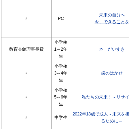
未来の自分へ
〃
PC
今、できること
小学校
教育会館理事長賞
1～2年
本 だいすき
生
小学校
〃
3～4年
歯のはかせ
生
小学校
〃
5～6年
私たちの未来！～リサ
生
2022年18歳で成人～未来を
〃
中学生
るために～