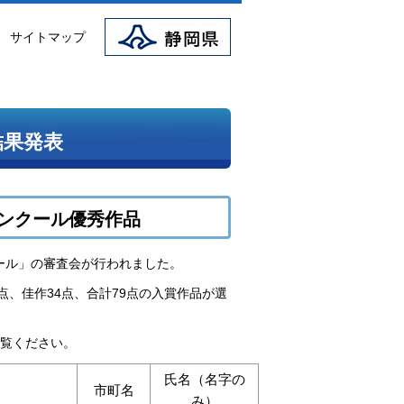
静岡県
サイトマップ
結果発表
コンクール優秀作品
クール」の審査会が行われました。
0点、佳作34点、合計79点の入賞作品が選
御覧ください。
氏名（名字の
市町名
み）