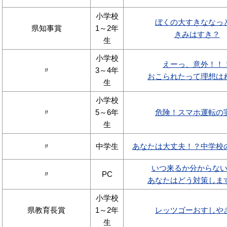
小学校
ぼくの大すきななっ
県知事賞
1～2年
きみはすき？
生
小学校
えーっ、意外！！
〃
3～4年
おこられたって理想は
生
小学校
〃
5～6年
危険！スマホ運転の
生
〃
中学生
あなたは大丈夫！？中学校
いつ来るか分からな
〃
PC
あなたはどう対策しま
小学校
県教育長賞
1～2年
レッツゴーおすしや
生