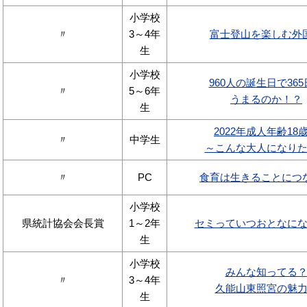
小学校
〃
3～4年
富士登山を楽しむ外
生
小学校
960人の誕生日で36
〃
5～6年
うまるのか！？
生
2022年成人年齢18
〃
中学生
～こんな大人になり
〃
PC
食育は生きることにつ
小学校
県統計協会会長賞
1～2年
セミっていつおとなに
生
小学校
みんな知ってる
〃
3～4年
久能山東照宮の魅
生