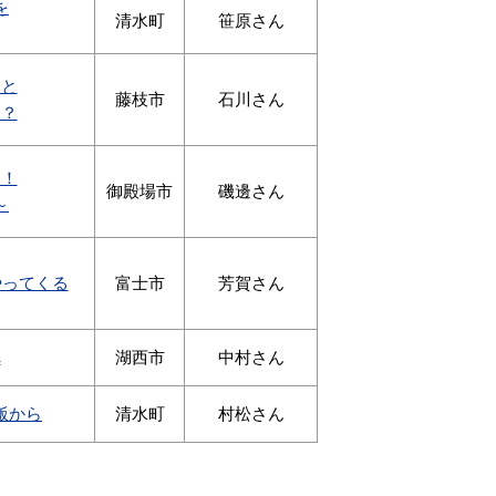
を
清水町
笹原さん
つと
藤枝市
石川さん
る？
！！
御殿場市
磯邊さん
～
やってくる
富士市
芳賀さん
へ
湖西市
中村さん
飯から
清水町
村松さん