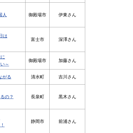
国人
御殿場市
伊東さん
5日は
富士市
深澤さん
歳に
御殿場市
加藤さん
たい～
ながる
清水町
吉川さん
なるの？
長泉町
黒木さん
？
静岡市
前浦さん
力！