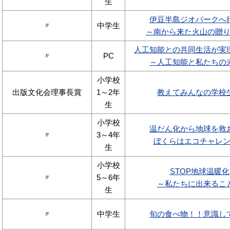
生
伊豆半島ジオパークへ
〃
中学生
～南から来た火山の贈
人工知能との共同生活が実
〃
PC
～人工知能と私たちの
小学校
出版文化会理事長賞
1～2年
教えてみんなの学校
生
小学校
温だん化から地球を救
〃
3～4年
ぼくらはエコチャレ
生
小学校
STOP地球温暖化
〃
5～6年
～私たちに出来るこ
生
〃
中学生
旬の食べ物！！意識し