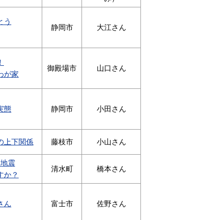
とう
静岡市
大江さん
！
御殿場市
山口さん
わが家
実態
静岡市
小田さん
の上下関係
藤枝市
小山さん
い地震
清水町
橋本さん
すか？
さん
富士市
佐野さん