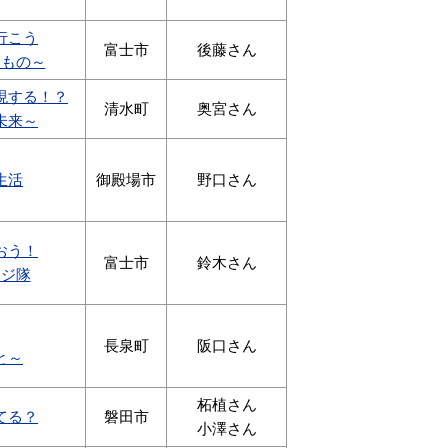
行こう
富士市
後藤さん
りもの～
現する！？
清水町
奥宮さん
未来～
生活
御殿場市
野口さん
おう！
富士市
鈴木さん
ンジ隊
長泉町
阪口さん
と～
柘植さん
てる？
磐田市
小澤さん