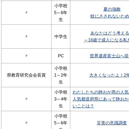
小学校
夏の強敵
〃
5～6年
蚊にさされないた
生
あなたはどう考え
〃
中学生
～18歳で成人になる私
〃
PC
世界遺産富士山へ提
小学校
県教育研究会会長賞
1～2年
大きくなったよ！2
生
小学校
わたしたちの静おか県の人気
〃
3～4年
人気都道府県にあって静おか
生
いことは？
小学校
〃
5～6年
災害の意識調査