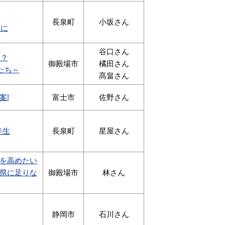
長泉町
小坂さん
めに
谷口さん
る？
御殿場市
橘田さん
たち～
髙畠さん
案!
富士市
佐野さん
年生
長泉町
星屋さん
を高めたい
県に足りな
御殿場市
林さん
静岡市
石川さん