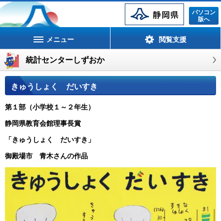
静岡県
パソコン
版へ
メニュー
閲覧支援
統計センターしずおか
きゅうしょく だいすき
第１部（小学校１～２年生）
静岡県教育会館理事長賞
「きゅうしょく だいすき」
御殿場市 青木さんの作品