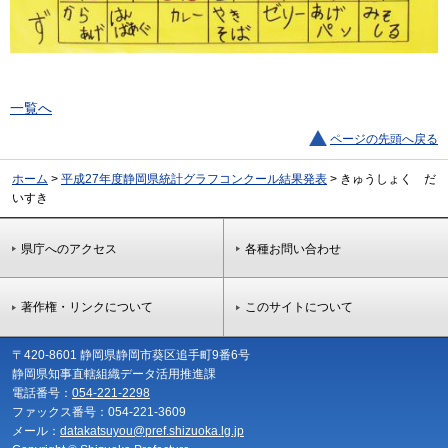
一覧へ
ページの先頭へ戻る
ホーム
>
平成27年度静岡県統計グラフコンクール結果発表
> きゅうしょく だ
いすき
県庁へのアクセス
各種お問い合わせ
著作権・リンクについて
このサイトについて
〒420-8601 静岡県静岡市葵区追手町9番6号
静岡県知事直轄組織データ活用推進課
電話番号：
054-221-2298
ファックス番号：054-221-3609
メール：
datakatsuyou@pref.shizuoka.lg.jp