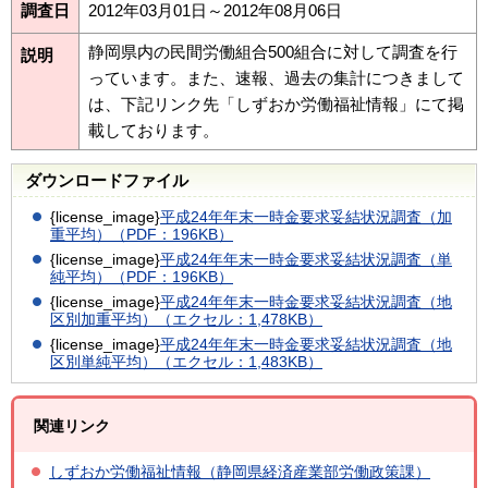
調査日
2012年03月01日～2012年08月06日
静岡県内の民間労働組合500組合に対して調査を行
説明
っています。また、速報、過去の集計につきまして
は、下記リンク先「しずおか労働福祉情報」にて掲
載しております。
ダウンロードファイル
{license_image}
平成24年年末一時金要求妥結状況調査（加
重平均）（PDF：196KB）
{license_image}
平成24年年末一時金要求妥結状況調査（単
純平均）（PDF：196KB）
{license_image}
平成24年年末一時金要求妥結状況調査（地
区別加重平均）（エクセル：1,478KB）
{license_image}
平成24年年末一時金要求妥結状況調査（地
区別単純平均）（エクセル：1,483KB）
関連リンク
しずおか労働福祉情報（静岡県経済産業部労働政策課）