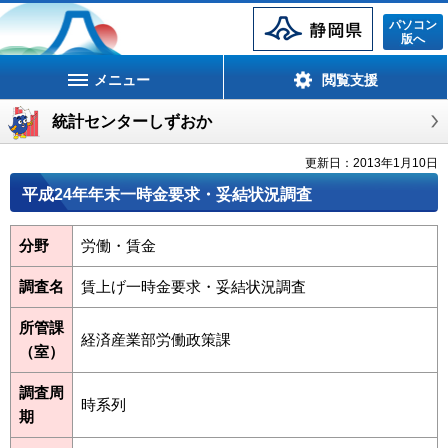
静岡県
パソコン
版へ
メニュー
閲覧支援
統計センターしずおか
更新日：2013年1月10日
平成24年年末一時金要求・妥結状況調査
分野
労働・賃金
調査名
賃上げ一時金要求・妥結状況調査
所管課
経済産業部労働政策課
（室）
調査周
時系列
期