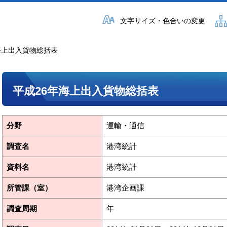
文字サイズ・色合いの変更
年海上出入貨物総括表
平成26年海上出入貨物総括表
分野
運輸・通信
調査名
港湾統計
資料名
港湾統計
所管課（室）
港湾企画課
調査周期
年