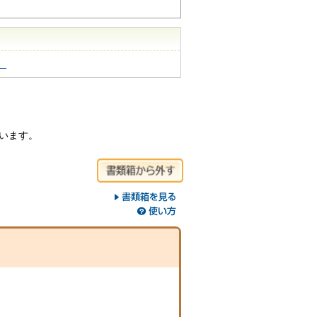
）
ています。