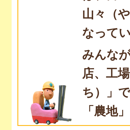
山々（
なって
みんな
店、工
ち）」で
「農地」