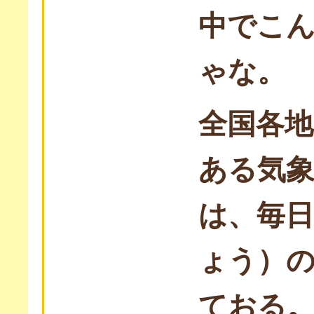
中でこ
ゃな。
全国各
ある気
は、毎
ょう）
ておる