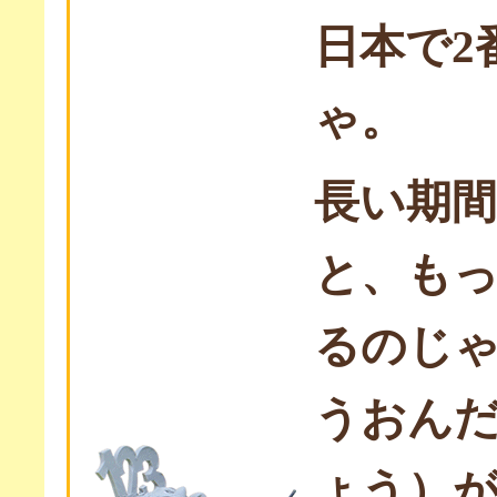
日本で2
ゃ。
長い期
と、も
るのじ
うおん
ょう）