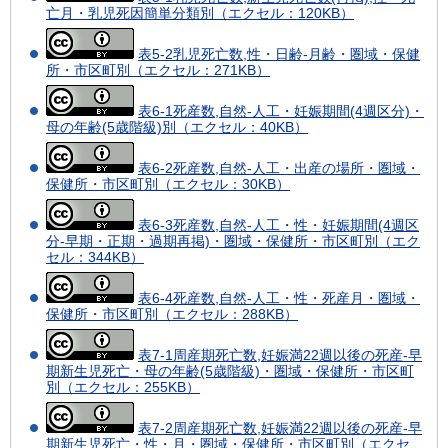
亡月・乳児死因簡単分類別（エクセル：120KB）
表5-2乳児死亡数,性・日齢-月齢・圏域・保健
所・市区町別（エクセル：271KB）
表6-1死産数,自然-人工・妊娠期間(4週区分)・
母の年齢(5歳階級)別（エクセル：40KB）
表6-2死産数,自然-人工・出産の場所・圏域・
保健所・市区町別（エクセル：30KB）
表6-3死産数,自然-人工・性・妊娠期間(4週区
分-早期・正期・過期再掲)・圏域・保健所・市区町別（エク
セル：344KB）
表6-4死産数,自然-人工・性・死産月・圏域・
保健所・市区町別（エクセル：288KB）
表7-1周産期死亡数,妊娠満22週以後の死産-早
期新生児死亡・母の年齢(5歳階級)・圏域・保健所・市区町
別（エクセル：255KB）
表7-2周産期死亡数,妊娠満22週以後の死産-早
期新生児死亡・性・月・圏域・保健所・市区町別（エクセ