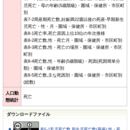
児死亡・母の年齢(5歳階級)・圏域・保健所・市区町
別
表7-2周産期死亡数,妊娠満22週以後の死産-早期新生
児死亡・性・月・圏域・保健所・市区町別
表8-1死亡率,死亡原因上位10位の年次推移
表8-2死亡数,性・死亡月・圏域・保健所・市区町別
表8-3死亡数,性・死亡の場所・圏域・保健所・市区
町別
表8-4死亡数,性・年齢(5歳階級)・死因(死因簡単分
類)・圏域・保健所別
表8-5死亡数,主な死因別・圏域・保健所・市区町別
(総数)
人口動
死亡
態統計
ダウンロードファイル
表5-1乳児死亡数,新生児死亡数(再掲),性・死