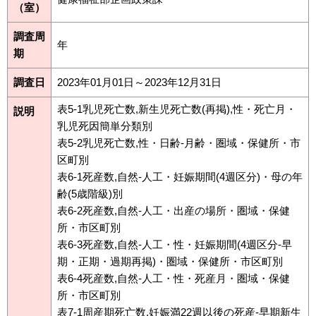
（室）
調査周
年
期
調査日
2023年01月01日～2023年12月31日
表5-1乳児死亡数,新生児死亡数(再掲),性・死亡月・
説明
乳児死因簡単分類別
表5-2乳児死亡数,性・日齢-月齢・圏域・保健所・市
区町別
表6-1死産数,自然-人工・妊娠期間(4週区分)・母の年
齢(5歳階級)別
表6-2死産数,自然-人工・出産の場所・圏域・保健
所・市区町別
表6-3死産数,自然-人工・性・妊娠期間(4週区分-早
期・正期・過期再掲)・圏域・保健所・市区町別
表6-4死産数,自然-人工・性・死産月・圏域・保健
所・市区町別
表7-1周産期死亡数,妊娠満22週以後の死産-早期新生