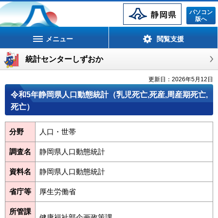
静岡県
パソコン
版へ
メニュー
閲覧支援
統計センターしずおか
更新日：2026年5月12日
令和5年静岡県人口動態統計（乳児死亡,死産,周産期死亡,
死亡）
分野
人口・世帯
調査名
静岡県人口動態統計
資料名
静岡県人口動態統計
省庁等
厚生労働省
所管課
健康福祉部企画政策課