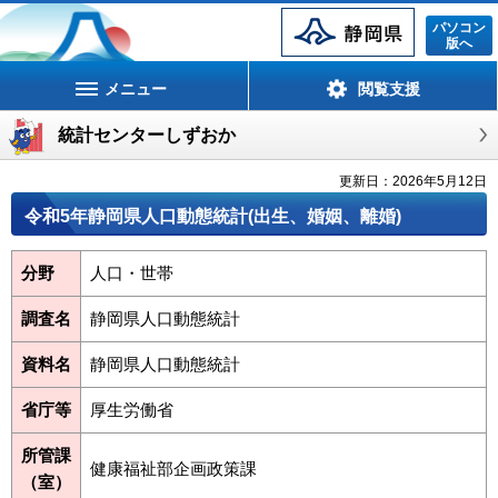
静岡県
パソコン
版へ
メニュー
閲覧支援
統計センターしずおか
更新日：2026年5月12日
令和5年静岡県人口動態統計(出生、婚姻、離婚)
分野
人口・世帯
調査名
静岡県人口動態統計
資料名
静岡県人口動態統計
省庁等
厚生労働省
所管課
健康福祉部企画政策課
（室）