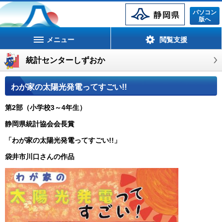
静岡県
パソコン
版へ
メニュー
閲覧支援
統計センターしずおか
わが家の太陽光発電ってすごい!!
第2部（小学校3～4年生）
静岡県統計協会会長賞
「わが家の太陽光発電ってすごい!!」
袋井市川口さんの作品