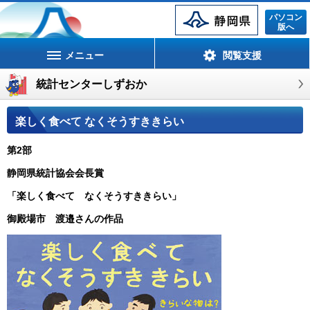
静岡県
パソコン
版へ
メニュー
閲覧支援
統計センターしずおか
楽しく食べて なくそうすききらい
第2部
静岡県統計協会会長賞
「楽しく食べて なくそうすききらい」
御殿場市 渡邉さんの作品